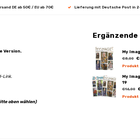
rsand DE ab 50€ / EU ab 70€
Lieferung mit Deutsche Post in 2
Ergänzende
e Version.
My Ima
€
€8,00
Produkt
-Link.
My Ima
19
€
€16,00
Produkt
itte oben wählen)