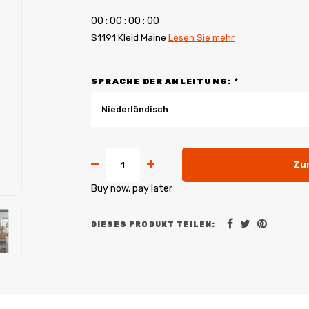
0
0
:
0
0
:
0
0
:
0
0
S1191 Kleid Maine
Lesen Sie mehr
SPRACHE DER ANLEITUNG:
*
Niederländisch
Zu
Buy now, pay later
DIESES PRODUKT TEILEN: