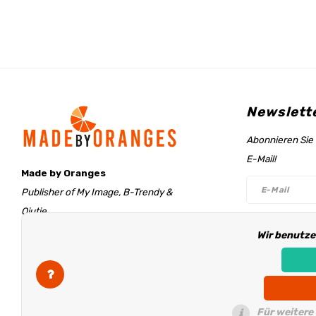
Newslett
Abonnieren Sie 
E-Mail!
Made by Oranges
Publisher of My Image, B-Trendy &
Qjutie
Retentieweg 20
Wir benutze
Folge un
7572 PH Oldenzaal
The Netherlands
info@madebyoranges.com
Für weitere