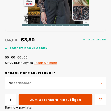
My Image Tutorials
B-Trendy Korrekturen
Freebooks
My Image Korrekturen
Applikationen
Ebook Plotservice
€3,50
€4,00
AUF LAGER
SOFORT DOWNLOADEN
0
0
:
0
0
:
0
0
:
0
0
S1199 Bluse Alyssa
Lesen Sie mehr
SPRACHE DER ANLEITUNG:
*
Niederländisch
Zum Warenkorb hinzufügen
Buy now, pay later