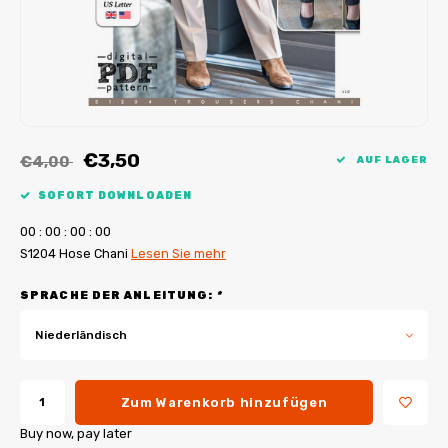
My Image Tutorials
B-Trendy Korrekturen
Freebooks
My Image Korrekturen
Applikationen
Ebook Plotservice
€3,50
€4,00
AUF LAGER
SOFORT DOWNLOADEN
0
0
:
0
0
:
0
0
:
0
0
S1204 Hose Chani
Lesen Sie mehr
SPRACHE DER ANLEITUNG:
*
Niederländisch
Zum Warenkorb hinzufügen
Buy now, pay later