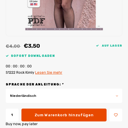
My Image Tutorials
B-Trendy Korrekturen
Freebooks
My Image Korrekturen
Applikationen
Ebook Plotservice
€3,50
€4,00
AUF LAGER
SOFORT DOWNLOADEN
0
0
:
0
0
:
0
0
:
0
0
S1222 Rock Kimly
Lesen Sie mehr
SPRACHE DER ANLEITUNG:
*
Niederländisch
Zum Warenkorb hinzufügen
Buy now, pay later