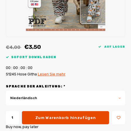
My Image Tutorials
B-Trendy Korrekturen
Freebooks
My Image Korrekturen
Applikationen
Ebook Plotservice
€3,50
€4,00
AUF LAGER
SOFORT DOWNLOADEN
0
0
:
0
0
:
0
0
:
0
0
S1245 Hose Githa
Lesen Sie mehr
SPRACHE DER ANLEITUNG:
*
Niederländisch
Zum Warenkorb hinzufügen
Buy now, pay later