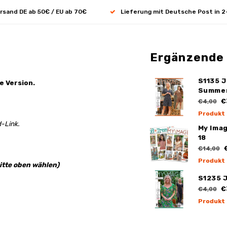
rsand DE ab 50€ / EU ab 70€
Lieferung mit Deutsche Post in 2
Ergänzende
S1135 
e Version.
Summe
€
€4,00
Produkt
-Link.
My Ima
18
€
€14,00
Produkt
itte oben wählen)
S1235 
€
€4,00
Produkt