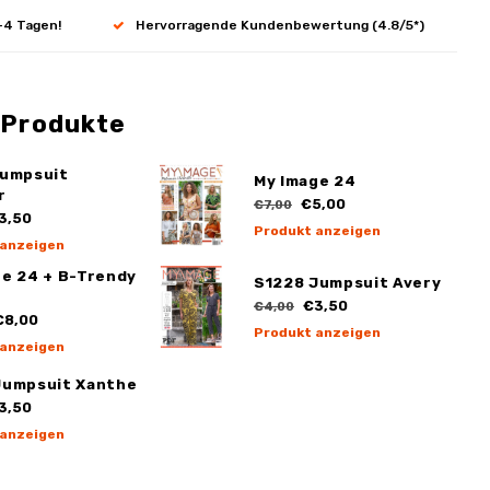
-4 Tagen!
Hervorragende Kundenbewertung (4.8/5*)
 Produkte
Jumpsuit
My Image 24
r
€5,00
€7,00
3,50
Produkt anzeigen
 anzeigen
ge 24 + B-Trendy
S1228 Jumpsuit Avery
€3,50
€4,00
8,00
Produkt anzeigen
 anzeigen
Jumpsuit Xanthe
3,50
 anzeigen