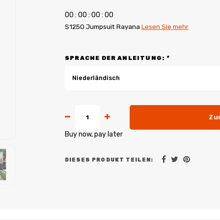
0
0
:
0
0
:
0
0
:
0
0
S1250 Jumpsuit Rayana
Lesen Sie mehr
SPRACHE DER ANLEITUNG:
*
Niederländisch
Zu
Buy now, pay later
DIESES PRODUKT TEILEN: