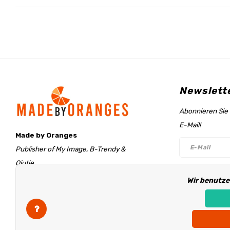
Newslett
Abonnieren Sie 
E-Mail!
Made by Oranges
Publisher of My Image, B-Trendy &
Qjutie
Retentieweg 20
Wir benutze
Folge un
7572 PH Oldenzaal
The Netherlands
info@madebyoranges.com