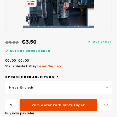
My Image Tutorials
B-Trendy Korrekturen
Freebooks
My Image Korrekturen
Applikationen
Ebook Plotservice
€3,50
€4,00
AUF LAGER
SOFORT DOWNLOADEN
0
0
:
0
0
:
0
0
:
0
0
S1259 Weste Oakley
Lesen Sie mehr
SPRACHE DER ANLEITUNG:
*
Niederländisch
Zum Warenkorb hinzufügen
Buy now, pay later