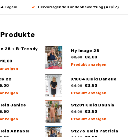
-4 Tagen!
Hervorragende Kundenbewertung (4.8/5*)
 Produkte
ge 28 + B-Trendy
My Image 28
€6,00
€8,00
10,00
Produkt anzeigen
 anzeigen
dy 22
X1004 Kleid Danelle
5,00
€3,50
€4,00
 anzeigen
Produkt anzeigen
leid Janice
S1281 Kleid Dounia
3,50
€3,50
€4,00
 anzeigen
Produkt anzeigen
leid Annabel
S1276 Kleid Patricia