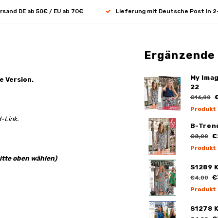
rsand DE ab 50€ / EU ab 70€
Lieferung mit Deutsche Post in 2
Ergänzende
My Ima
e Version.
22
€
€16,00
Produkt
-Link.
B-Tren
€
€8,00
Produkt
itte oben wählen)
S1289 K
€
€4,00
Produkt
S1278 K