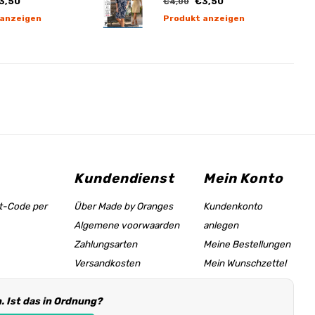
3,50
€3,50
€4,00
 anzeigen
Produkt anzeigen
Kundendienst
Mein Konto
tt-Code per
Über Made by Oranges
Kundenkonto
Algemene voorwaarden
anlegen
Zahlungsarten
Meine Bestellungen
Versandkosten
Mein Wunschzettel
Größentabelle &
 Ist das in Ordnung?
Hilfeseite