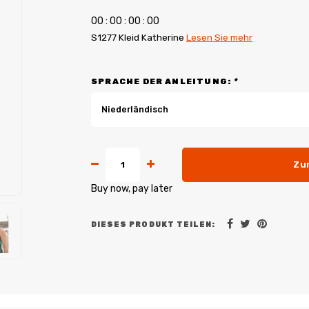
0
0
:
0
0
:
0
0
:
0
0
S1277 Kleid Katherine
Lesen Sie mehr
SPRACHE DER ANLEITUNG:
*
Niederländisch
Zu
Buy now, pay later
DIESES PRODUKT TEILEN: