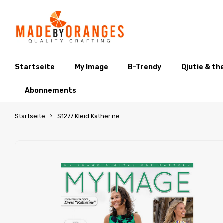
Startseite
My Image
B-Trendy
Qjutie & th
Abonnements
Startseite
S1277 Kleid Katherine