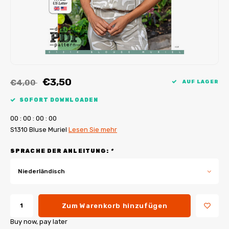
My Image Tutorials
B-Trendy Korrekturen
Freebooks
My Image Korrekturen
Applikationen
Ebook Plotservice
€3,50
€4,00
AUF LAGER
SOFORT DOWNLOADEN
0
0
:
0
0
:
0
0
:
0
0
S1310 Bluse Muriel
Lesen Sie mehr
SPRACHE DER ANLEITUNG:
*
Niederländisch
Zum Warenkorb hinzufügen
Buy now, pay later