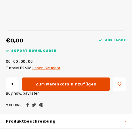
My Image Tutorials
B-Trendy Korrekturen
Freebooks
My Image Korrekturen
Applikationen
Ebook Plotservice
€0,00
AUF LAGER
SOFORT DOWNLOADEN
0
0
:
0
0
:
0
0
:
0
0
Tutorial B2608
Lesen Sie mehr
Zum Warenkorb hinzufügen
Buy now, pay later
TEILEN:
Produktbeschreibung