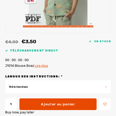
Tutoriels de My Image
Corrections de B-Trendy
Ebooks gratuits
Corrections de My Image
Applications
Service d'imprimante PDF
€3,50
€4,00
EN STOCK
TÉLÉCHARGEMENT DIRECT
0
0
:
0
0
:
0
0
:
0
0
J1014 Blouse Boaz
Lire plus
LANGUE DES INSTRUCTIONS:
*
Néerlandais
Ajouter au panier
Buy now, pay later