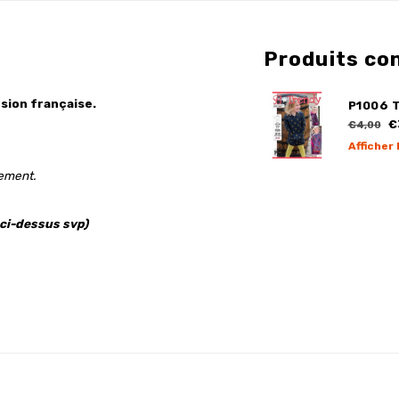
Produits co
sion française.
P1006 
€
€4,00
Afficher 
gement.
 ci-dessus svp)