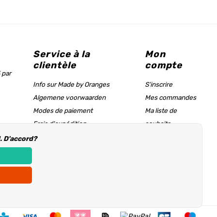
Service à la
Mon
clientèle
compte
 par
Info sur Made by Oranges
S'inscrire
Algemene voorwaarden
Mes commandes
Modes de paiement
Ma liste de
Frais d'expédition
souhaits
Tableau des tailles & page d'aide
l. D'accord?
Informations d'achat