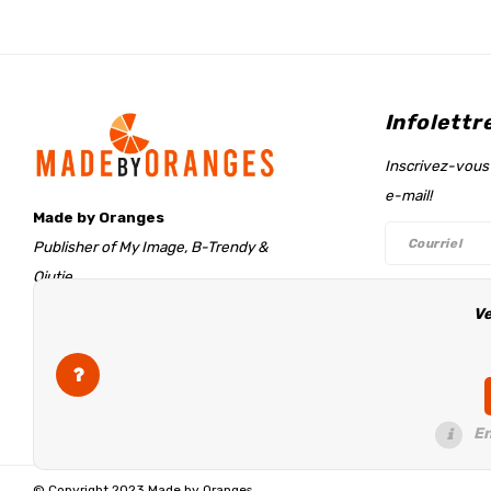
Infolettr
Inscrivez-vous 
e-mail!
Made by Oranges
Publisher of My Image, B-Trendy &
Qjutie
Retentieweg 20
Ve
Suivez-n
7572 PH Oldenzaal
The Netherlands
info@madebyoranges.com
En