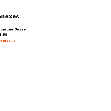
nnexes
Tunique Jesse
3,50
le produit