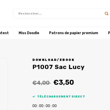
utest
Miss Doodle
Patrons de papier premium
P
DOWNLOAD/EBOOK
P1007 Sac Lucy
€3,50
€4,00
TÉLÉCHARGEMENT DIRECT
0
0
:
0
0
:
0
0
:
0
0