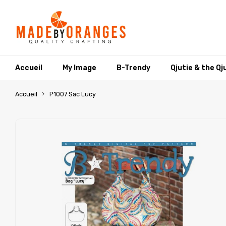
Accueil
My Image
B-Trendy
Qjutie & the Qj
Accueil
P1007 Sac Lucy