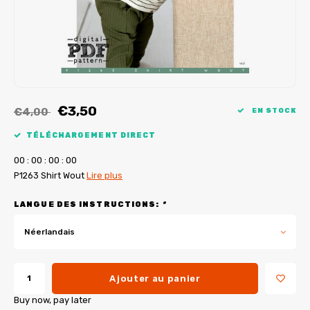
Tutoriels de My Image
Corrections de B-Trendy
Ebooks gratuits
Corrections de My Image
Applications
Service d'imprimante PDF
€3,50
€4,00
EN STOCK
TÉLÉCHARGEMENT DIRECT
0
0
:
0
0
:
0
0
:
0
0
P1263 Shirt Wout
Lire plus
LANGUE DES INSTRUCTIONS:
*
Néerlandais
Ajouter au panier
Buy now, pay later