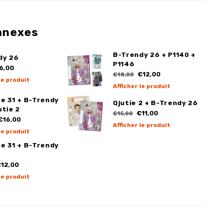
nnexes
B-Trendy 26 + P1140 +
dy 26
P1146
6,00
€12,00
€18,00
le produit
Afficher le produit
e 31 + B-Trendy
Qjutie 2 + B-Trendy 26
utie 2
€11,00
€15,00
€16,00
Afficher le produit
le produit
e 31 + B-Trendy
12,00
le produit