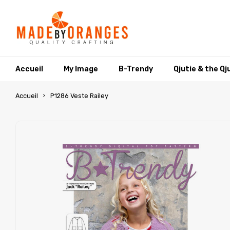
Accueil
My Image
B-Trendy
Qjutie & the Qj
Accueil
P1286 Veste Railey