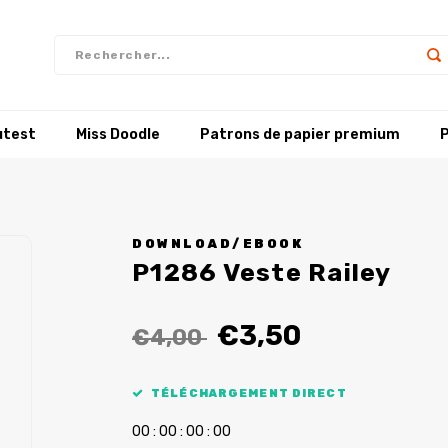
utest
Miss Doodle
Patrons de papier premium
P
DOWNLOAD/EBOOK
P1286 Veste Railey
€3,50
€4,00
TÉLÉCHARGEMENT DIRECT
0
0
:
0
0
:
0
0
:
0
0