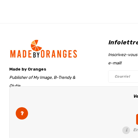
Infolettr
Inscrivez-vous 
e-mail!
Made by Oranges
Publisher of My Image, B-Trendy &
Qjutie
Retentieweg 20
Ve
Suivez-n
7572 PH Oldenzaal
The Netherlands
info@madebyoranges.com
En