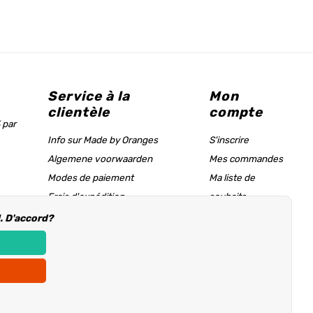
Service à la
Mon
clientèle
compte
 par
Info sur Made by Oranges
S'inscrire
Algemene voorwaarden
Mes commandes
Modes de paiement
Ma liste de
Frais d'expédition
souhaits
Tableau des tailles & page d'aide
l. D'accord?
Informations d'achat