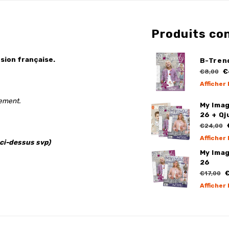
Produits co
sion française.
B-Tren
€
€8,00
Afficher 
gement.
My Imag
26 + Qj
€24,00
Afficher 
 ci-dessus svp)
My Imag
26
€
€17,00
Afficher 