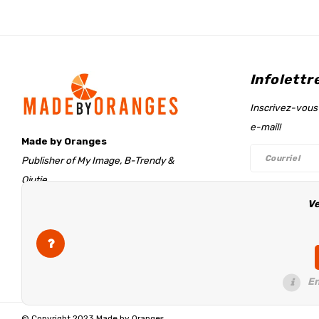
Infolettr
Inscrivez-vous 
e-mail!
Made by Oranges
Publisher of My Image, B-Trendy &
Qjutie
Retentieweg 20
Ve
Suivez-n
7572 PH Oldenzaal
The Netherlands
info@madebyoranges.com
En