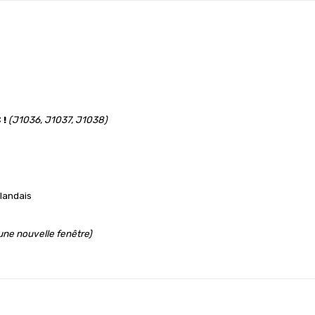
 !
(J1036, J1037, J1038)
rlandais
 une nouvelle fenêtre)