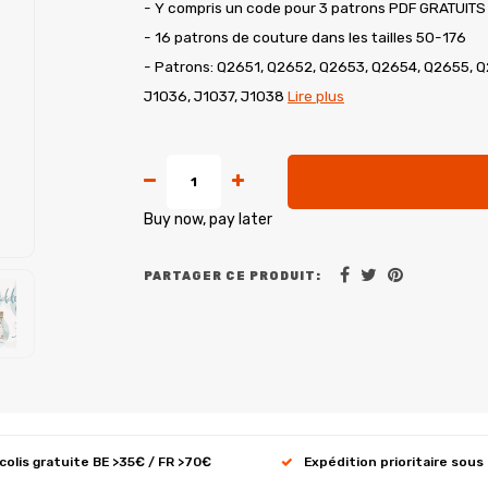
- Y compris un code pour 3 patrons PDF GRATUITS 
- 16 patrons de couture dans les tailles 50-176
- Patrons: Q2651, Q2652, Q2653, Q2654, Q2655, 
J1036, J1037, J1038
Lire plus
Buy now, pay later
PARTAGER CE PRODUIT:
 colis gratuite BE >35€ / FR >70€
Expédition prioritaire sous 