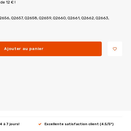
de 12 € !
Q2656, Q2657, Q2658, Q2659, Q2660, Q2661, Q2662, Q2663,
Ajouter au panier
4 à 7 jours!
Excellente satisfaction client (4.5/5*)