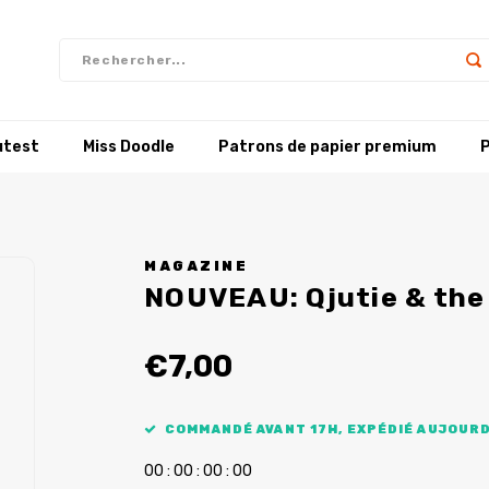
utest
Miss Doodle
Patrons de papier premium
P
MAGAZINE
NOUVEAU: Qjutie & the
€7,00
COMMANDÉ AVANT 17H, EXPÉDIÉ AUJOURD
0
0
:
0
0
:
0
0
:
0
0