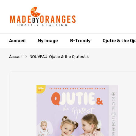
Accueil
My Image
B-Trendy
Qjutie & the Qj
Accueil
NOUVEAU: Qjutie & the Qjutest 4