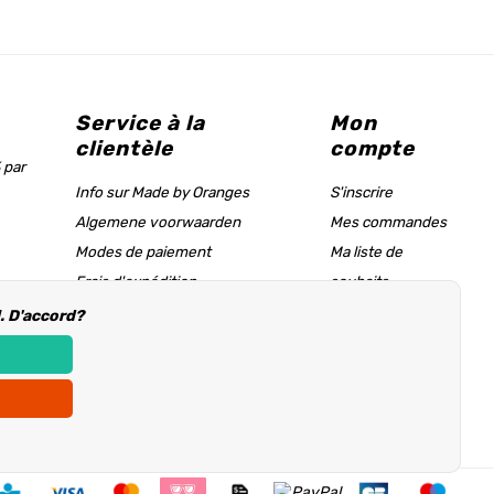
Service à la
Mon
clientèle
compte
 par
Info sur Made by Oranges
S'inscrire
Algemene voorwaarden
Mes commandes
Modes de paiement
Ma liste de
Frais d'expédition
souhaits
Tableau des tailles & page d'aide
l. D'accord?
Informations d'achat