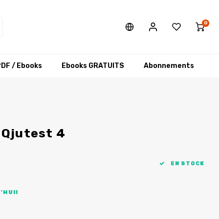
0
DF / Ebooks
Ebooks GRATUITS
Abonnements
 Qjutest 4
EN STOCK
'HUI!