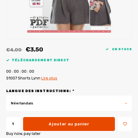
Tutoriels de My Image
Corrections de B-Trendy
Ebooks gratuits
Corrections de My Image
Applications
Service d'imprimante PDF
€3,50
€4,00
EN STOCK
TÉLÉCHARGEMENT DIRECT
0
0
:
0
0
:
0
0
:
0
0
S1007 Shorts Lynn
Lire plus
LANGUE DES INSTRUCTIONS:
*
Néerlandais
Ajouter au panier
Buy now, pay later