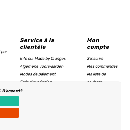
Service à la
Mon
clientèle
compte
 par
Info sur Made by Oranges
S'inscrire
Algemene voorwaarden
Mes commandes
Modes de paiement
Ma liste de
Frais d'expédition
souhaits
Tableau des tailles & page d'aide
l. D'accord?
Informations d'achat