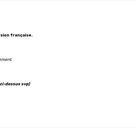
sion française.
gement.
 ci-dessus svp)