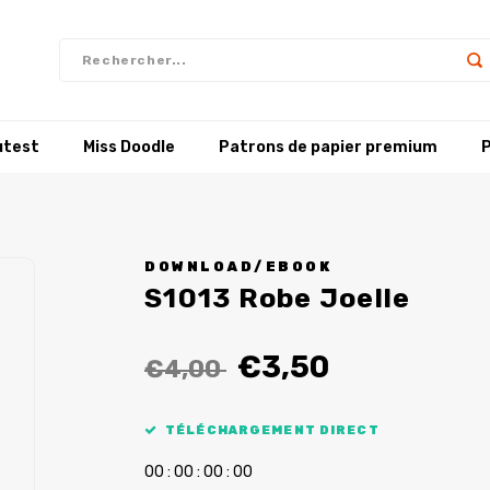
utest
Miss Doodle
Patrons de papier premium
P
DOWNLOAD/EBOOK
S1013 Robe Joelle
€3,50
€4,00
TÉLÉCHARGEMENT DIRECT
0
0
:
0
0
:
0
0
:
0
0