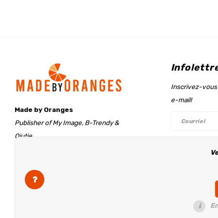
Infolettr
Inscrivez-vous 
e-mail!
Made by Oranges
Publisher of My Image, B-Trendy &
Qjutie
Retentieweg 20
Ve
Suivez-n
7572 PH Oldenzaal
The Netherlands
info@madebyoranges.com
En