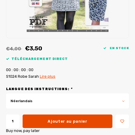
Tutoriels de My Image
Corrections de B-Trendy
Ebooks gratuits
Corrections de My Image
Applications
Service d'imprimante PDF
€3,50
€4,00
EN STOCK
TÉLÉCHARGEMENT DIRECT
0
0
:
0
0
:
0
0
:
0
0
S1024 Robe Sarah
Lire plus
LANGUE DES INSTRUCTIONS:
*
Néerlandais
Ajouter au panier
Buy now, pay later