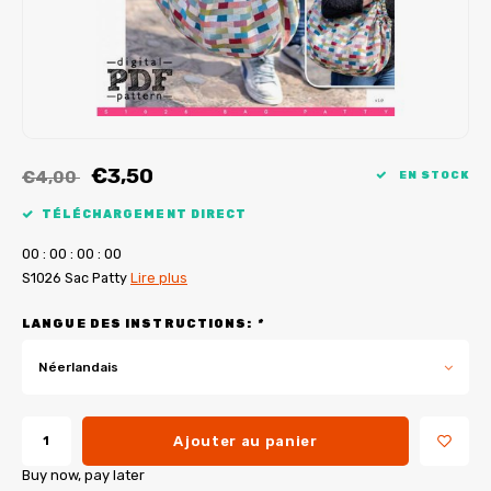
Tutoriels de My Image
Corrections de B-Trendy
Ebooks gratuits
Corrections de My Image
Applications
Service d'imprimante PDF
€3,50
€4,00
EN STOCK
TÉLÉCHARGEMENT DIRECT
0
0
:
0
0
:
0
0
:
0
0
S1026 Sac Patty
Lire plus
LANGUE DES INSTRUCTIONS:
*
Néerlandais
Ajouter au panier
Buy now, pay later