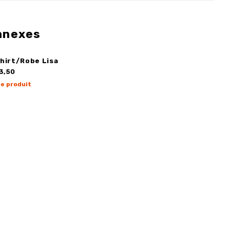
nnexes
hirt/Robe Lisa
3,50
le produit