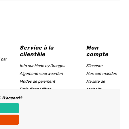
Service à la
Mon
clientèle
compte
 par
Info sur Made by Oranges
S'inscrire
Algemene voorwaarden
Mes commandes
Modes de paiement
Ma liste de
Frais d'expédition
souhaits
Tableau des tailles & page d'aide
l. D'accord?
Informations d'achat