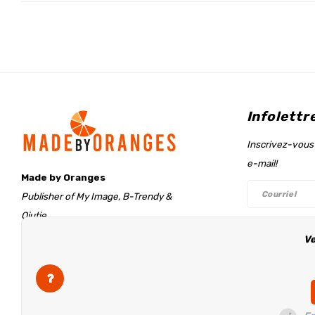
Infolettr
Inscrivez-vous 
e-mail!
Made by Oranges
Publisher of My Image, B-Trendy &
Qjutie
Retentieweg 20
Ve
Suivez-n
7572 PH Oldenzaal
The Netherlands
info@madebyoranges.com