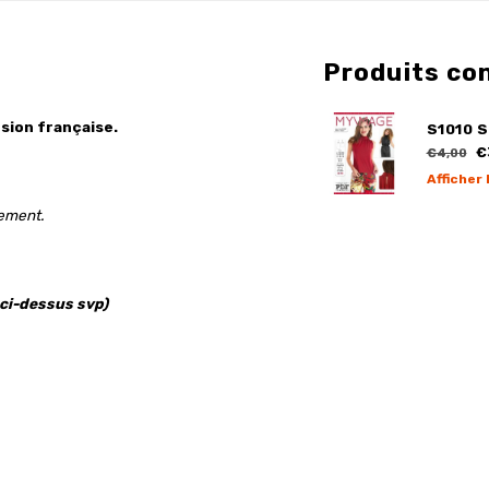
Produits co
sion française.
S1010 S
€
€4,00
Afficher 
gement.
 ci-dessus svp)