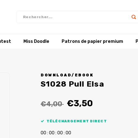
utest
Miss Doodle
Patrons de papier premium
P
DOWNLOAD/EBOOK
S1028 Pull Elsa
€3,50
€4,00
TÉLÉCHARGEMENT DIRECT
0
0
:
0
0
:
0
0
:
0
0