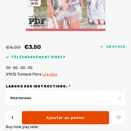
Tutoriels de My Image
Corrections de B-Trendy
Ebooks gratuits
Corrections de My Image
Applications
Service d'imprimante PDF
€3,50
€4,00
EN STOCK
TÉLÉCHARGEMENT DIRECT
0
0
:
0
0
:
0
0
:
0
0
S1032 Tunique Flora
Lire plus
LANGUE DES INSTRUCTIONS:
*
Néerlandais
Ajouter au panier
Buy now, pay later