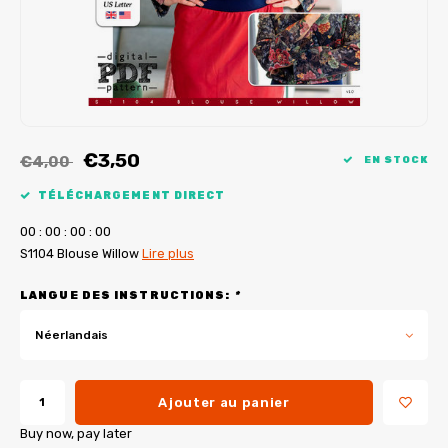
Tutoriels de My Image
Corrections de B-Trendy
Ebooks gratuits
Corrections de My Image
Applications
Service d'imprimante PDF
€3,50
€4,00
EN STOCK
TÉLÉCHARGEMENT DIRECT
0
0
:
0
0
:
0
0
:
0
0
S1104 Blouse Willow
Lire plus
LANGUE DES INSTRUCTIONS:
*
Néerlandais
Ajouter au panier
Buy now, pay later