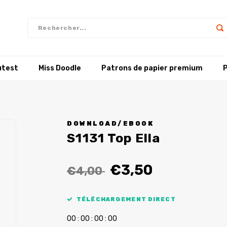
utest
Miss Doodle
Patrons de papier premium
P
DOWNLOAD/EBOOK
S1131 Top Ella
€3,50
€4,00
TÉLÉCHARGEMENT DIRECT
0
0
:
0
0
:
0
0
:
0
0