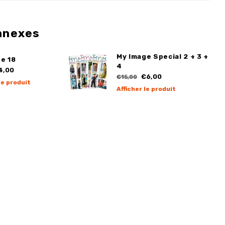
nnexes
My Image Special 2 + 3 +
e 18
4
4,00
€6,00
€15,00
le produit
Afficher le produit