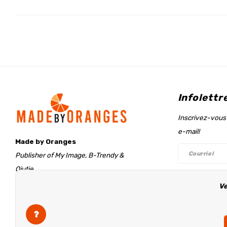
Infolettr
Inscrivez-vous 
e-mail!
Made by Oranges
Publisher of My Image, B-Trendy &
Qjutie
Retentieweg 20
Ve
Suivez-n
7572 PH Oldenzaal
The Netherlands
info@madebyoranges.com