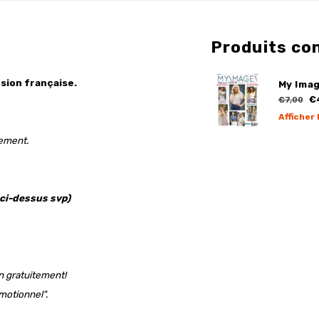
Produits co
sion française.
My Imag
€
€7,00
Afficher 
gement.
 ci-dessus svp)
 gratuitement!
motionnel".