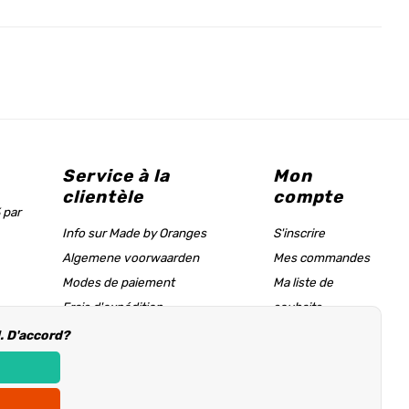
Service à la
Mon
clientèle
compte
 par
Info sur Made by Oranges
S'inscrire
Algemene voorwaarden
Mes commandes
Modes de paiement
Ma liste de
Frais d'expédition
souhaits
Tableau des tailles & page d'aide
l. D'accord?
Informations d'achat