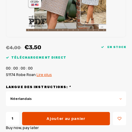
Tutoriels de My Image
Corrections de B-Trendy
Ebooks gratuits
Corrections de My Image
Applications
Service d'imprimante PDF
€3,50
€4,00
EN STOCK
TÉLÉCHARGEMENT DIRECT
0
0
:
0
0
:
0
0
:
0
0
S1174 Robe Roan
Lire plus
LANGUE DES INSTRUCTIONS:
*
Néerlandais
Ajouter au panier
Buy now, pay later