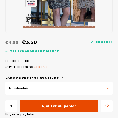
Tutoriels de My Image
Corrections de B-Trendy
Ebooks gratuits
Corrections de My Image
Applications
Service d'imprimante PDF
€3,50
€4,00
EN STOCK
TÉLÉCHARGEMENT DIRECT
0
0
:
0
0
:
0
0
:
0
0
S1191 Robe Maine
Lire plus
LANGUE DES INSTRUCTIONS:
*
Néerlandais
Ajouter au panier
Buy now, pay later