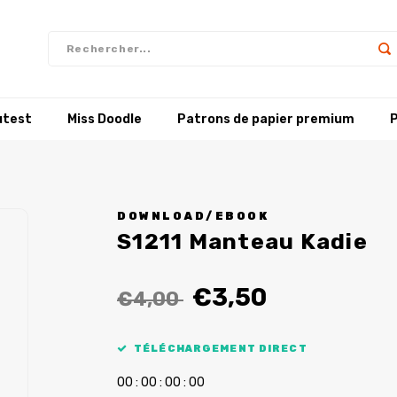
utest
Miss Doodle
Patrons de papier premium
P
DOWNLOAD/EBOOK
S1211 Manteau Kadie
€3,50
€4,00
TÉLÉCHARGEMENT DIRECT
0
0
:
0
0
:
0
0
:
0
0