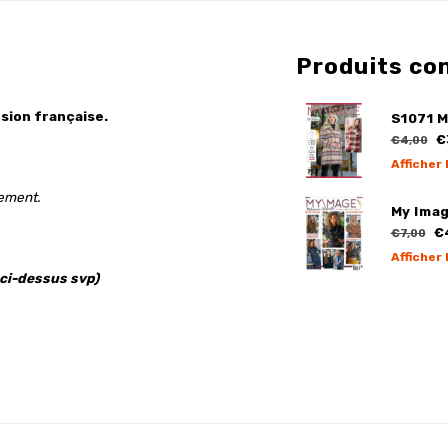
Produits co
sion française.
S1071 
€
€4,00
Afficher 
gement.
My Ima
€
€7,00
Afficher 
 ci-dessus svp)