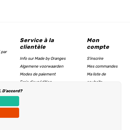
Service à la
Mon
clientèle
compte
 par
Info sur Made by Oranges
S'inscrire
Algemene voorwaarden
Mes commandes
Modes de paiement
Ma liste de
Frais d'expédition
souhaits
Tableau des tailles & page d'aide
l. D'accord?
Informations d'achat