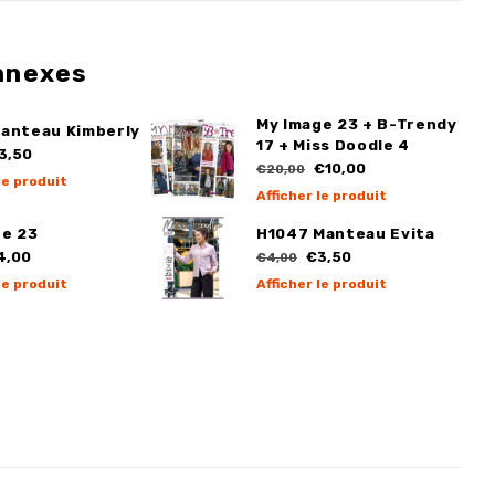
nnexes
My Image 23 + B-Trendy
Manteau Kimberly
17 + Miss Doodle 4
3,50
€10,00
€20,00
le produit
Afficher le produit
ge 23
H1047 Manteau Evita
4,00
€3,50
€4,00
le produit
Afficher le produit