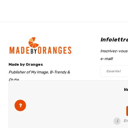
Infolettr
Inscrivez-vous 
e-mail!
Made by Oranges
Publisher of My Image, B-Trendy &
Qjutie
Retentieweg 20
Ve
Suivez-n
7572 PH Oldenzaal
The Netherlands
info@madebyoranges.com
En