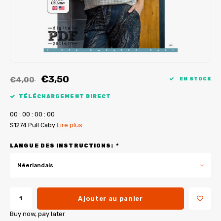
Tutoriels de My Image
Corrections de B-Trendy
Ebooks gratuits
Corrections de My Image
Applications
Service d'imprimante PDF
€3,50
€4,00
EN STOCK
TÉLÉCHARGEMENT DIRECT
0
0
:
0
0
:
0
0
:
0
0
S1274 Pull Caby
Lire plus
LANGUE DES INSTRUCTIONS:
*
Néerlandais
Ajouter au panier
Buy now, pay later