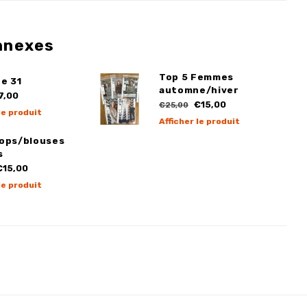
nnexes
Top 5 Femmes
e 31
automne/hiver
7,00
€15,00
€25,00
le produit
Afficher le produit
Tops/blouses
s
15,00
le produit