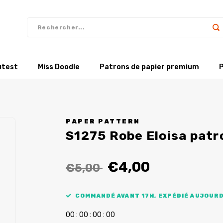
utest
Miss Doodle
Patrons de papier premium
P
PAPER PATTERN
S1275 Robe Eloisa patr
€4,00
€5,00
COMMANDÉ AVANT 17H, EXPÉDIÉ AUJOURD
0
0
:
0
0
:
0
0
:
0
0