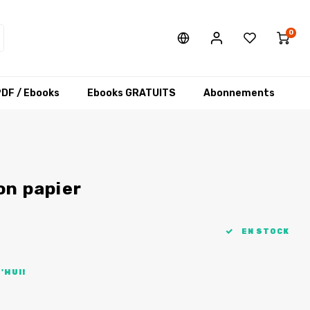
0
DF / Ebooks
Ebooks GRATUITS
Abonnements
on papier
EN STOCK
'HUI!