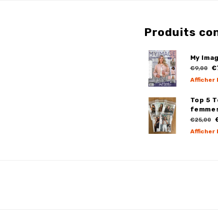
Produits co
My Imag
€
€9,00
Afficher 
Top 5 
femme
€
€25,00
Afficher 