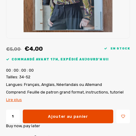
Tutoriels de My Image
Corrections de B-Trendy
Ebooks gratuits
Corrections de My Image
Applications
Service d'imprimante PDF
€4,00
€5,00
EN STOCK
COMMANDÉ AVANT 17H, EXPÉDIÉ AUJOURD'HUI!
0
0
:
0
0
:
0
0
:
0
0
Tailles: 34-52
Langues: Français, Anglais, Néerlandais ou Allemand
Comprend: Feuille de patron grand format, instructions, tutoriel
Lire plus
Ajouter au panier
Buy now, pay later