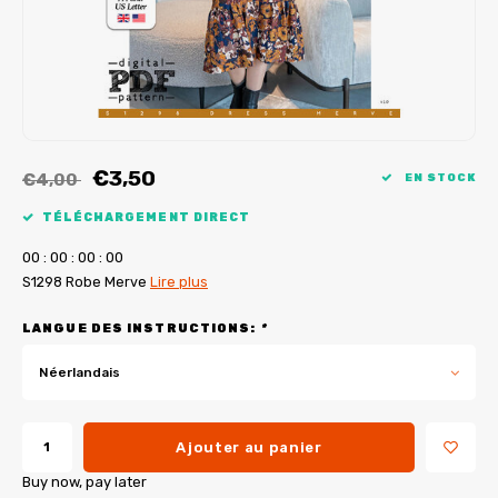
Tutoriels de My Image
Corrections de B-Trendy
Ebooks gratuits
Corrections de My Image
Applications
Service d'imprimante PDF
€3,50
€4,00
EN STOCK
TÉLÉCHARGEMENT DIRECT
0
0
:
0
0
:
0
0
:
0
0
S1298 Robe Merve
Lire plus
LANGUE DES INSTRUCTIONS:
*
Néerlandais
Ajouter au panier
Buy now, pay later