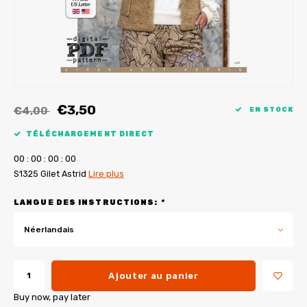
Tutoriels de My Image
Corrections de B-Trendy
Ebooks gratuits
Corrections de My Image
Applications
Service d'imprimante PDF
€3,50
€4,00
EN STOCK
TÉLÉCHARGEMENT DIRECT
0
0
:
0
0
:
0
0
:
0
0
S1325 Gilet Astrid
Lire plus
LANGUE DES INSTRUCTIONS:
*
Néerlandais
Ajouter au panier
Buy now, pay later