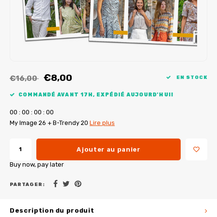
Tutoriels de My Image
Corrections de B-Trendy
Ebooks gratuits
Corrections de My Image
Applications
Service d'imprimante PDF
€8,00
€16,00
EN STOCK
COMMANDÉ AVANT 17H, EXPÉDIÉ AUJOURD'HUI!
0
0
:
0
0
:
0
0
:
0
0
My Image 26 + B-Trendy 20
Lire plus
Ajouter au panier
Buy now, pay later
PARTAGER:
Description du produit