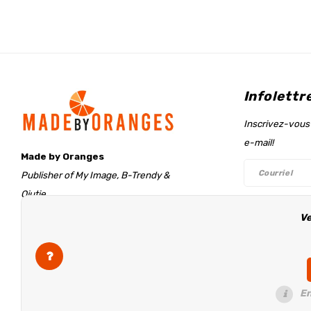
Infolettr
Inscrivez-vous 
e-mail!
Made by Oranges
Publisher of My Image, B-Trendy &
Qjutie
Retentieweg 20
Ve
Suivez-n
7572 PH Oldenzaal
The Netherlands
info@madebyoranges.com
En