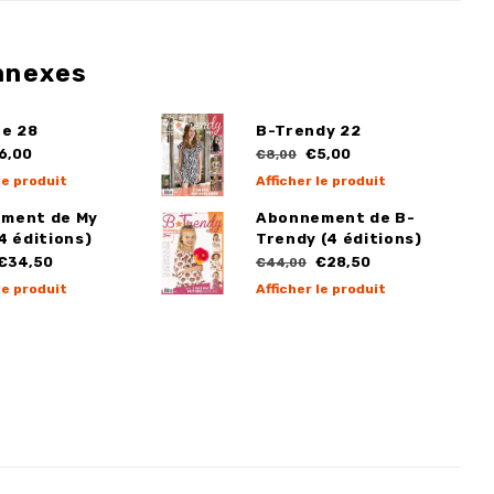
nnexes
ge 28
B-Trendy 22
6,00
€5,00
€8,00
le produit
Afficher le produit
ment de My
Abonnement de B-
4 éditions)
Trendy (4 éditions)
€34,50
€28,50
€44,00
le produit
Afficher le produit