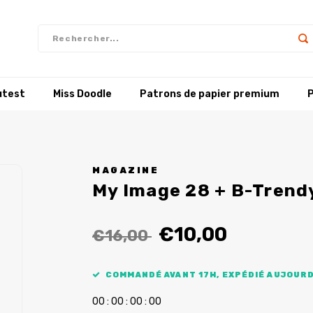
utest
Miss Doodle
Patrons de papier premium
P
MAGAZINE
My Image 28 + B-Trend
€10,00
€16,00
COMMANDÉ AVANT 17H, EXPÉDIÉ AUJOURD
0
0
:
0
0
:
0
0
:
0
0