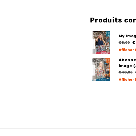
Produits co
My Ima
€
€8,00
Afficher 
Abonne
Image (
€48,00
Afficher 