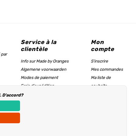
Service à la
Mon
clientèle
compte
 par
Info sur Made by Oranges
S'inscrire
Algemene voorwaarden
Mes commandes
Modes de paiement
Ma liste de
Frais d'expédition
souhaits
Tableau des tailles & page d'aide
l. D'accord?
Informations d'achat