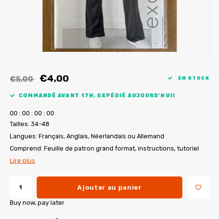
Tutoriels de My Image
Corrections de B-Trendy
Ebooks gratuits
Corrections de My Image
Applications
Service d'imprimante PDF
€4,00
€5,00
EN STOCK
COMMANDÉ AVANT 17H, EXPÉDIÉ AUJOURD'HUI!
0
0
:
0
0
:
0
0
:
0
0
Tailles: 34-48
Langues: Français, Anglais, Néerlandais ou Allemand
Comprend: Feuille de patron grand format, instructions, tutoriel
Lire plus
Ajouter au panier
Buy now, pay later