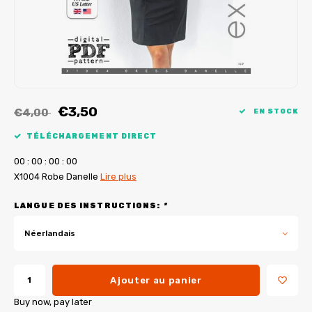
Tutoriels de My Image
Corrections de B-Trendy
Ebooks gratuits
Corrections de My Image
Applications
Service d'imprimante PDF
€3,50
€4,00
EN STOCK
TÉLÉCHARGEMENT DIRECT
0
0
:
0
0
:
0
0
:
0
0
X1004 Robe Danelle
Lire plus
LANGUE DES INSTRUCTIONS:
*
Néerlandais
Ajouter au panier
Buy now, pay later