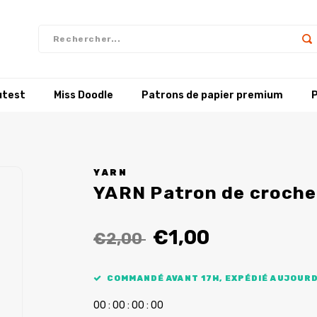
utest
Miss Doodle
Patrons de papier premium
P
YARN
YARN Patron de croche
€1,00
€2,00
COMMANDÉ AVANT 17H, EXPÉDIÉ AUJOURD
0
0
:
0
0
:
0
0
:
0
0