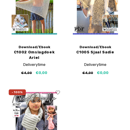
My Image tutorials
B-Trendy rectificaties
Gratis naaipatronen
My Image rectificaties
Applicaties
PDF-Printservice
Download/Ebook
Download/Ebook
C1002 Omslagdoek
C1005 Sjaal Sadie
Ariel
Deliverytime
Deliverytime
€0,00
€0,00
€4,00
€4,00
-100%