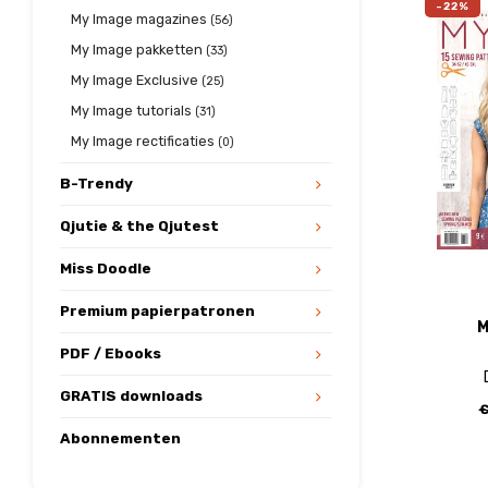
-22%
My Image magazines
(56)
My Image pakketten
(33)
My Image Exclusive
(25)
My Image tutorials
(31)
My Image rectificaties
(0)
B-Trendy
Qjutie & the Qjutest
Miss Doodle
Premium papierpatronen
M
PDF / Ebooks
GRATIS downloads
€
Abonnementen