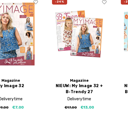
-24%
-
Magazine
Magazine
y Image 32
NIEUW: My Image 32 +
N
B-Trendy 27
B
Deliverytime
Deliverytime
€7,00
€13,00
9,00
€17,00