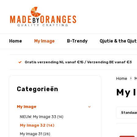
Home
My Image
B-Trendy
Qjutie & the Qju
Gratis verzending NL vanaf €15 / Verzending BE vanaf €3
Home
M
Categorieën
My 
My Image
Standaa
NIEUW: My Image 33
(14)
My Image 32
(14)
My Image 31
(28)