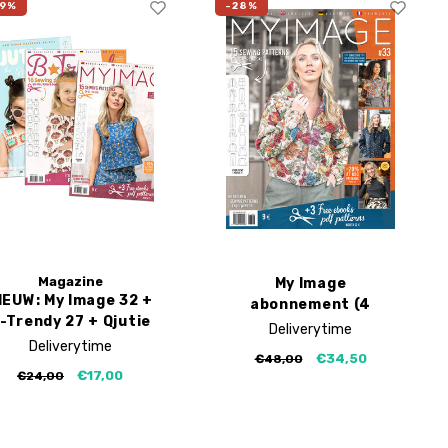
29%
-28%
Magazine
My Image
IEUW: My Image 32 +
abonnement (4
-Trendy 27 + Qjutie
edities)
Deliverytime
3
Deliverytime
€34,50
€48,00
€17,00
€24,00