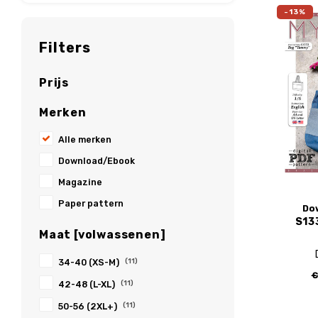
-13%
Filters
Prijs
Merken
Alle merken
Download/Ebook
Magazine
Paper pattern
Do
S13
Maat [volwassenen]
34-40 (XS-M)
(11)
€
42-48 (L-XL)
(11)
50-56 (2XL+)
(11)