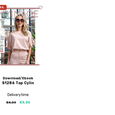
3%
Download/Ebook
S1286 Top Cylin
Deliverytime
€3,50
€4,00