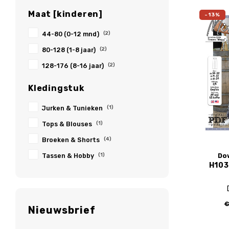
Maat [kinderen]
-13%
44-80 (0-12 mnd)
(2)
80-128 (1-8 jaar)
(2)
128-176 (8-16 jaar)
(2)
Kledingstuk
Jurken & Tunieken
(1)
Tops & Blouses
(1)
Broeken & Shorts
(4)
Do
Tassen & Hobby
(1)
H103
€
Nieuwsbrief