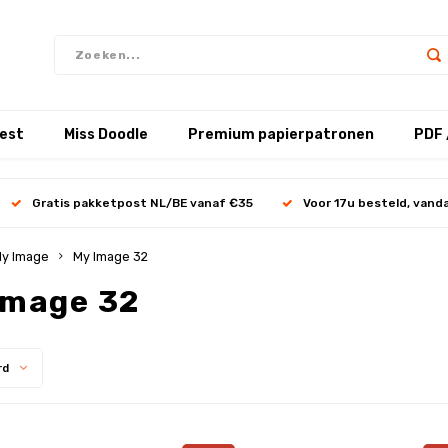
test
Miss Doodle
Premium papierpatronen
PDF 
Gratis pakketpost NL/BE vanaf €35
Voor 17u besteld, vand
y Image
My Image 32
Image 32
rd