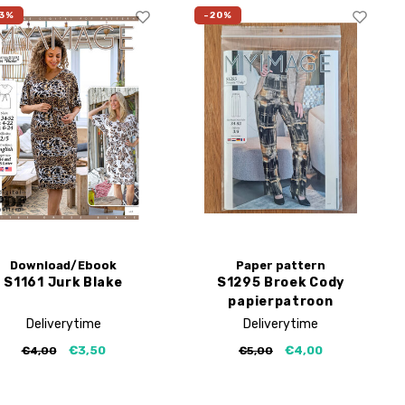
3%
-20%
Download/Ebook
Paper pattern
S1161 Jurk Blake
S1295 Broek Cody
papierpatroon
Deliverytime
Deliverytime
€3,50
€4,00
€4,00
€5,00