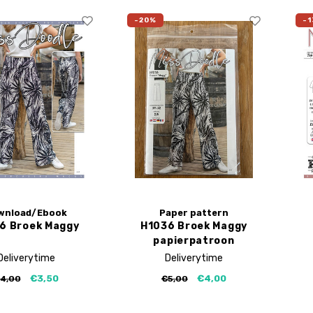
-20%
-1
wnload/Ebook
Paper pattern
6 Broek Maggy
H1036 Broek Maggy
papierpatroon
Deliverytime
Deliverytime
€3,50
€4,00
4,00
€5,00