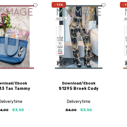
-13%
-1
wnload/Ebook
Download/Ebook
33 Tas Tammy
S1295 Broek Cody
Deliverytime
Deliverytime
€3,50
€3,50
4,00
€4,00