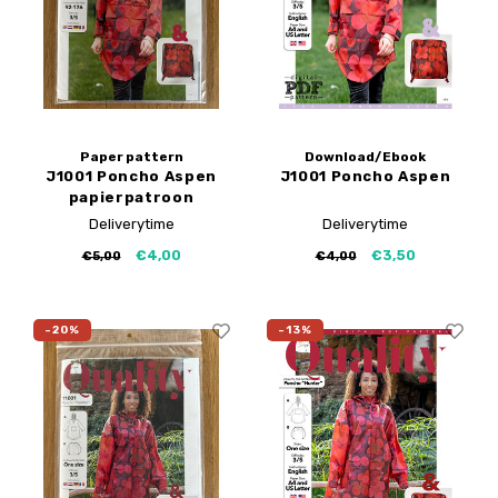
My Image tutorials
B-Trendy rectificaties
Gratis naaipatronen
My Image rectificaties
Applicaties
PDF-Printservice
Paper pattern
Download/Ebook
J1001 Poncho Aspen
J1001 Poncho Aspen
papierpatroon
Deliverytime
Deliverytime
€4,00
€3,50
€5,00
€4,00
-20%
-13%