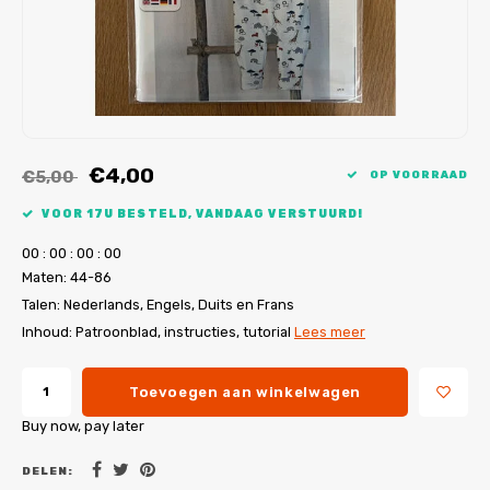
My Image tutorials
B-Trendy rectificaties
Gratis naaipatronen
My Image rectificaties
Applicaties
PDF-Printservice
€4,00
€5,00
OP VOORRAAD
VOOR 17U BESTELD, VANDAAG VERSTUURD!
0
0
:
0
0
:
0
0
:
0
0
Maten: 44-86
Talen: Nederlands, Engels, Duits en Frans
Inhoud: Patroonblad, instructies, tutorial
Lees meer
Toevoegen aan winkelwagen
Buy now, pay later
DELEN: