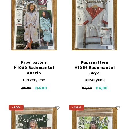
Paper pattern
Paper pattern
H1060 Bademantel
H1059 Bademantel
Austin
Skye
Papierschnittmuster
Papierschnittmuster
Deliverytime
Deliverytime
€4,00
€4,00
€5,00
€5,00
-20%
-20%