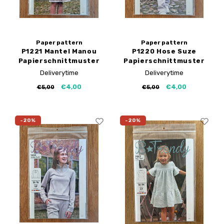
Paper pattern
Paper pattern
P1221 Mantel Manou
P1220 Hose Suze
Papierschnittmuster
Papierschnittmuster
Deliverytime
Deliverytime
€4,00
€4,00
€5,00
€5,00
-20%
-20%