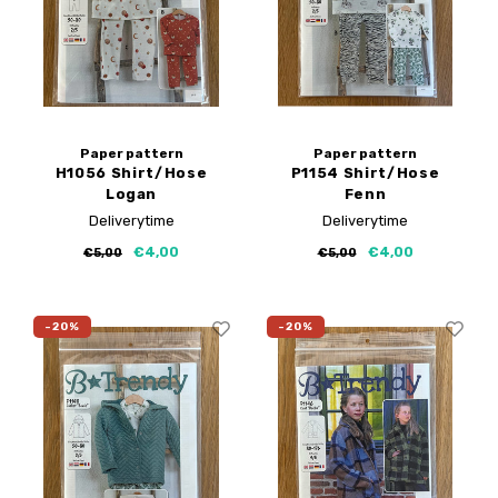
Paper pattern
Paper pattern
H1056 Shirt/Hose
P1154 Shirt/Hose
Logan
Fenn
Papierschnittmuster
Papierschnittmuster
Deliverytime
Deliverytime
€4,00
€4,00
€5,00
€5,00
-20%
-20%