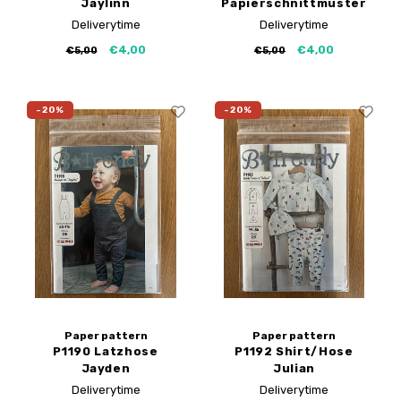
Jaylinn
Papierschnittmuster
Papierschnittmuster
Deliverytime
Deliverytime
€4,00
€4,00
€5,00
€5,00
-20%
-20%
Paper pattern
Paper pattern
P1190 Latzhose
P1192 Shirt/Hose
Jayden
Julian
Papierschnittmuster
Papierschnittmuster
Deliverytime
Deliverytime