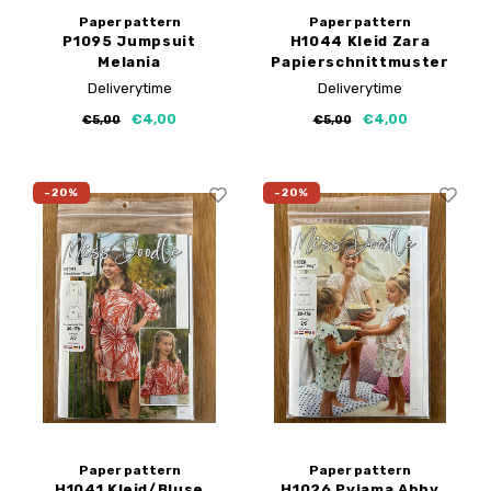
Paper pattern
Paper pattern
P1095 Jumpsuit
H1044 Kleid Zara
Melania
Papierschnittmuster
Papierschnittmuster
Deliverytime
Deliverytime
€4,00
€4,00
€5,00
€5,00
-20%
-20%
Paper pattern
Paper pattern
H1041 Kleid/Bluse
H1026 Pyjama Abby