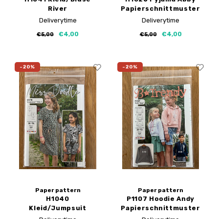
River
Papierschnittmuster
Papierschnittmuster
Deliverytime
Deliverytime
€4,00
€4,00
€5,00
€5,00
-20%
-20%
Paper pattern
Paper pattern
H1040
P1107 Hoodie Andy
Kleid/Jumpsuit
Papierschnittmuster
Valeria