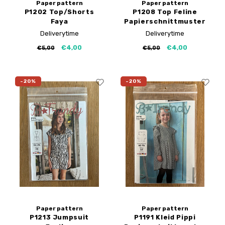
Paper pattern
Paper pattern
P1202 Top/Shorts
P1208 Top Feline
Faya
Papierschnittmuster
Papierschnittmuster
Deliverytime
Deliverytime
€4,00
€4,00
€5,00
€5,00
-20%
-20%
Paper pattern
Paper pattern
P1213 Jumpsuit
P1191 Kleid Pippi