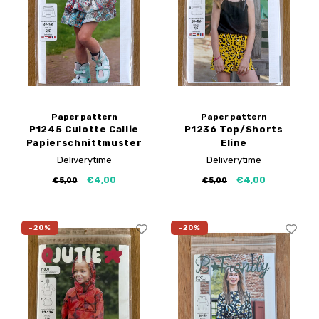
Paper pattern
Paper pattern
P1245 Culotte Callie
P1236 Top/Shorts
Papierschnittmuster
Eline
Papierschnittmuster
Deliverytime
Deliverytime
€4,00
€4,00
€5,00
€5,00
-20%
-20%