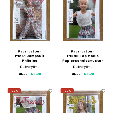
My Image Tutorials
B-Trendy Korrekturen
Freebooks
My Image Korrekturen
Applikationen
Ebook Plotservice
Paper pattern
Paper pattern
P1251 Jumpsuit
P1248 Top Maela
Phileine
Papierschnittmuster
Papierschnittmuster
Deliverytime
Deliverytime
€4,00
€4,00
€5,00
€5,00
-20%
-20%