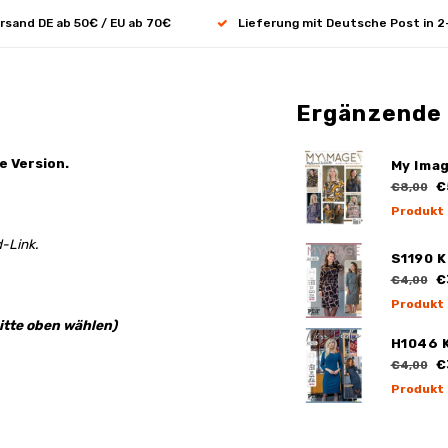
rsand DE ab 50€ / EU ab 70€
Lieferung mit Deutsche Post in 2
Ergänzende
e Version.
My Ima
€
€8,00
Produkt
-Link.
S1190 K
€
€4,00
Produkt
itte oben wählen)
H1046 K
€
€4,00
Produkt