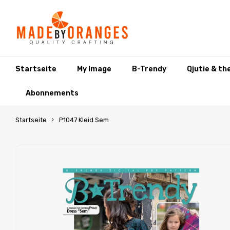
Startseite
My Image
B-Trendy
Qjutie & th
Abonnements
Startseite
P1047 Kleid Sem