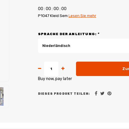
0
0
:
0
0
:
0
0
:
0
0
P1047 Kleid Sem
Lesen Sie mehr
SPRACHE DER ANLEITUNG:
*
Niederländisch
Zu
Buy now, pay later
DIESES PRODUKT TEILEN: