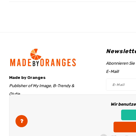
Newslett
Abonnieren Sie 
E-Mail!
Made by Oranges
Publisher of My Image, B-Trendy &
Qjutie
Retentieweg 20
Wir benutze
Folge un
7572 PH Oldenzaal
The Netherlands
info@madebyoranges.com