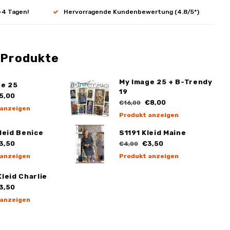
-4 Tagen!
Hervorragende Kundenbewertung (4.8/5*)
 Produkte
My Image 25 + B-Trendy
ge 25
19
5,00
€8,00
€16,00
 anzeigen
Produkt anzeigen
leid Benice
S1191 Kleid Maine
3,50
€3,50
€4,00
 anzeigen
Produkt anzeigen
leid Charlie
3,50
 anzeigen