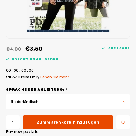
My Image Tutorials
B-Trendy Korrekturen
Freebooks
My Image Korrekturen
Applikationen
Ebook Plotservice
€3,50
€4,00
AUF LAGER
SOFORT DOWNLOADEN
0
0
:
0
0
:
0
0
:
0
0
S1037 Tunika Emily
Lesen Sie mehr
SPRACHE DER ANLEITUNG:
*
Niederländisch
Zum Warenkorb hinzufügen
Buy now, pay later