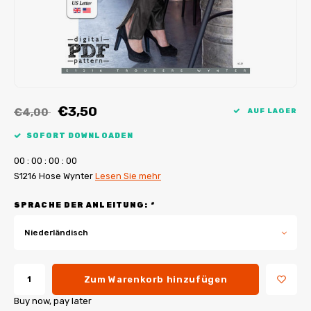
My Image Tutorials
B-Trendy Korrekturen
Freebooks
My Image Korrekturen
Applikationen
Ebook Plotservice
€3,50
€4,00
AUF LAGER
SOFORT DOWNLOADEN
0
0
:
0
0
:
0
0
:
0
0
S1216 Hose Wynter
Lesen Sie mehr
SPRACHE DER ANLEITUNG:
*
Niederländisch
Zum Warenkorb hinzufügen
Buy now, pay later