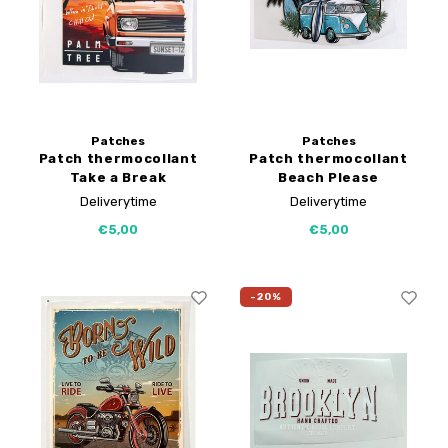
Tutoriels de My Image
Corrections de B-Trendy
Ebooks gratuits
Corrections de My Image
Service d'imprimante PDF
Applications
Patches
Patches
Patch thermocollant
Patch thermocollant
Take a Break
Beach Please
Deliverytime
Deliverytime
€5,00
€5,00
-20%