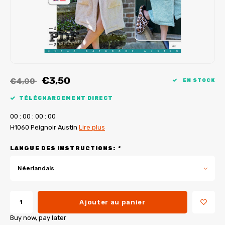
Tutoriels de My Image
Corrections de B-Trendy
Ebooks gratuits
Corrections de My Image
Applications
Service d'imprimante PDF
€3,50
€4,00
EN STOCK
TÉLÉCHARGEMENT DIRECT
0
0
:
0
0
:
0
0
:
0
0
H1060 Peignoir Austin
Lire plus
LANGUE DES INSTRUCTIONS:
*
Néerlandais
Ajouter au panier
Buy now, pay later