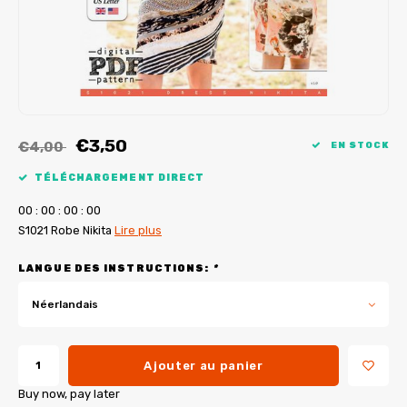
Tutoriels de My Image
Corrections de B-Trendy
Ebooks gratuits
Corrections de My Image
Applications
Service d'imprimante PDF
€3,50
€4,00
EN STOCK
TÉLÉCHARGEMENT DIRECT
0
0
:
0
0
:
0
0
:
0
0
S1021 Robe Nikita
Lire plus
LANGUE DES INSTRUCTIONS:
*
Néerlandais
Ajouter au panier
Buy now, pay later