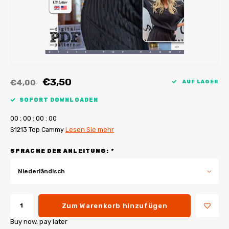
My Image Tutorials
B-Trendy Korrekturen
Freebooks
My Image Korrekturen
Applikationen
Ebook Plotservice
€3,50
€4,00
AUF LAGER
SOFORT DOWNLOADEN
0
0
:
0
0
:
0
0
:
0
0
S1213 Top Cammy
Lesen Sie mehr
SPRACHE DER ANLEITUNG:
*
Niederländisch
Zum Warenkorb hinzufügen
Buy now, pay later