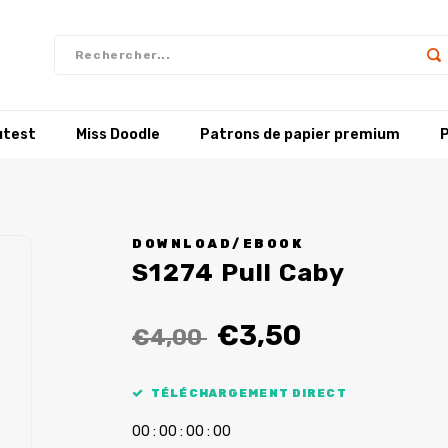
utest
Miss Doodle
Patrons de papier premium
P
DOWNLOAD/EBOOK
S1274 Pull Caby
€3,50
€4,00
TÉLÉCHARGEMENT DIRECT
0
0
:
0
0
:
0
0
:
0
0