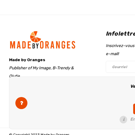
Infolettr
Inscrivez-vous 
e-mail!
Made by Oranges
Publisher of My Image, B-Trendy &
Qjutie
Retentieweg 20
Ve
Suivez-n
7572 PH Oldenzaal
The Netherlands
info@madebyoranges.com
En