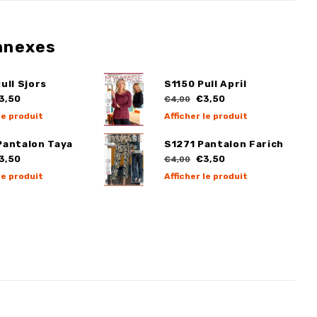
nnexes
ull Sjors
S1150 Pull April
3,50
€3,50
€4,00
le produit
Afficher le produit
Pantalon Taya
S1271 Pantalon Farich
3,50
€3,50
€4,00
le produit
Afficher le produit