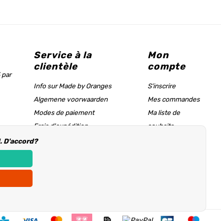
Service à la
Mon
clientèle
compte
 par
Info sur Made by Oranges
S'inscrire
Algemene voorwaarden
Mes commandes
Modes de paiement
Ma liste de
Frais d'expédition
souhaits
Tableau des tailles & page d'aide
l. D'accord?
Informations d'achat