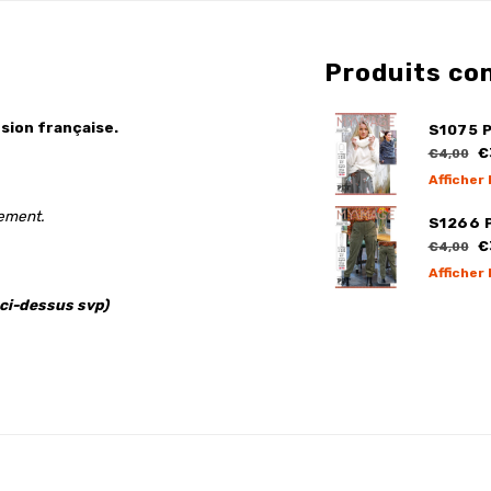
Produits co
sion française.
S1075 P
€
€4,00
Afficher 
gement.
S1266 
€
€4,00
Afficher 
 ci-dessus svp)