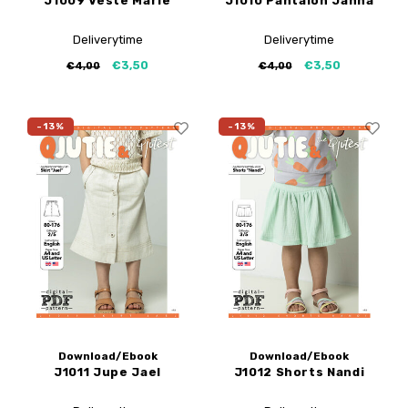
J1009 Veste Marle
J1010 Pantalon Janna
Deliverytime
Deliverytime
€3,50
€3,50
€4,00
€4,00
-13%
-13%
Download/Ebook
Download/Ebook
J1011 Jupe Jael
J1012 Shorts Nandi