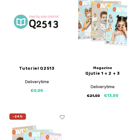
Magazine
Tutoriel Q2513
Qjutie 1 + 2 + 3
Deliverytime
Deliverytime
€0,00
€13,00
€21,00
-24%