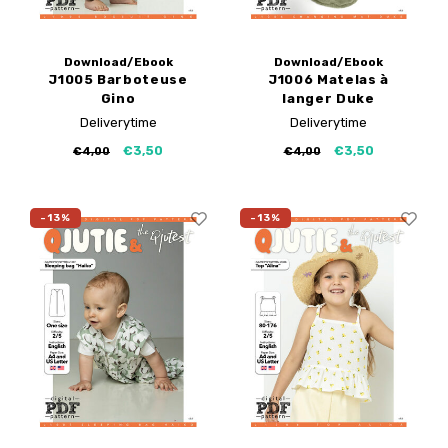
Download/Ebook
Download/Ebook
J1005 Barboteuse
J1006 Matelas à
Gino
langer Duke
Deliverytime
Deliverytime
€3,50
€3,50
€4,00
€4,00
-13%
-13%