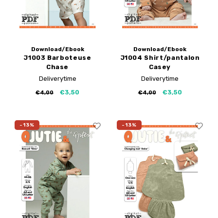
Download/Ebook
Download/Ebook
J1003 Barboteuse
J1004 Shirt/pantalon
Chase
Casey
Deliverytime
Deliverytime
€3,50
€3,50
€4,00
€4,00
-13%
-13%