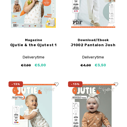
Tutoriels de My Image
Corrections de B-Trendy
Ebooks gratuits
Corrections de My Image
Applications
Service d'imprimante PDF
Magazine
Download/Ebook
Qjutie & the Qjutest 1
J1002 Pantalon Josh
Deliverytime
Deliverytime
€5,00
€3,50
€7,00
€4,00
-13%
-13%